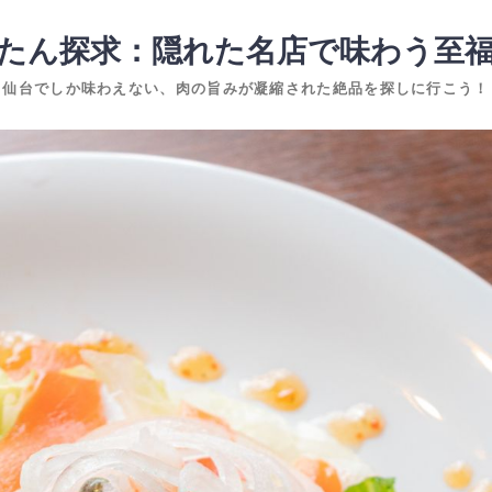
たん探求：隠れた名店で味わう至
仙台でしか味わえない、肉の旨みが凝縮された絶品を探しに行こう！