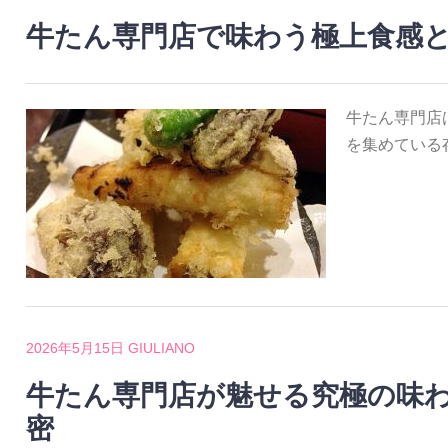
牛たん専門店で味わう極上食感
牛たん専門店
を集めている
2026年5月15日
GIULIANO
牛たん専門店が魅せる究極の味
密