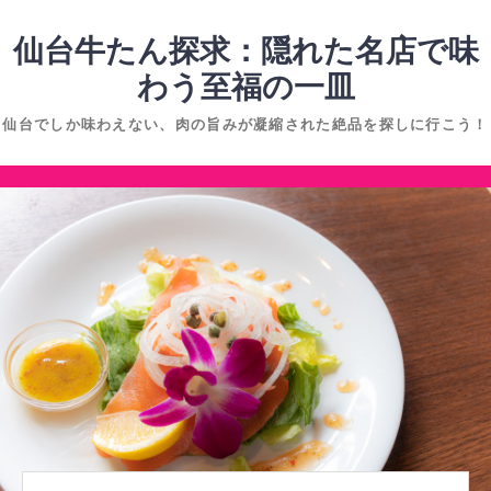
コ
ン
仙台牛たん探求：隠れた名店で味
テ
わう至福の一皿
ン
仙台でしか味わえない、肉の旨みが凝縮された絶品を探しに行こう！
ツ
へ
コ
ス
ン
キ
テ
ッ
ン
プ
ツ
へ
ス
キ
ッ
プ