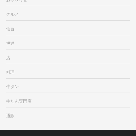
グルメ
仙台
伊達
店
料理
牛タン
牛たん専門店
通販