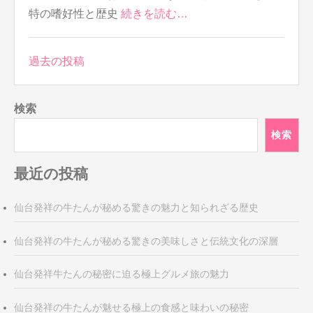
特の嗜好性と歴史
続きを読む…
投
過去の投稿
稿
ナ
検索
ビ
ゲ
検索
ー
シ
最近の投稿
ョ
ン
仙台発祥の牛たんが秘める驚きの魅力と知られざる歴史
仙台発祥の牛たんが秘める驚きの美味しさと伝統文化の深層
仙台発祥牛たんの秘密に迫る極上グルメ旅の魅力
仙台発祥の牛たんが魅せる極上の食感と味わいの秘密