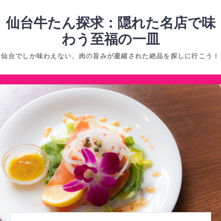
コ
ン
仙台牛たん探求：隠れた名店で味
テ
わう至福の一皿
ン
仙台でしか味わえない、肉の旨みが凝縮された絶品を探しに行こう！
ツ
へ
コ
ス
ン
キ
テ
ッ
ン
プ
ツ
へ
ス
キ
ッ
プ