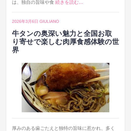
は、独自の旨味や食
続きを読む…
2026年3月6日
GIULIANO
牛タンの奥深い魅力と全国お取
り寄せで楽しむ肉厚食感体験の世
界
厚みのある歯ごたえと独特の旨味に惹かれ、多く