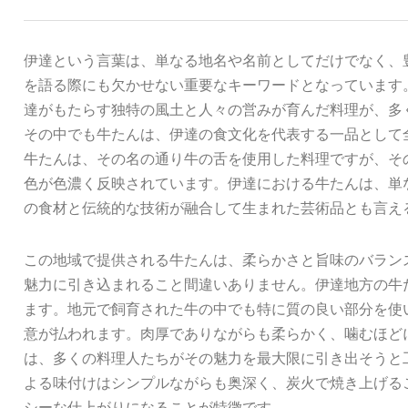
伊達という言葉は、単なる地名や名前としてだけでなく、
を語る際にも欠かせない重要なキーワードとなっています
達がもたらす独特の風土と人々の営みが育んだ料理が、多
その中でも牛たんは、伊達の食文化を代表する一品として
牛たんは、その名の通り牛の舌を使用した料理ですが、そ
色が色濃く反映されています。伊達における牛たんは、単
の食材と伝統的な技術が融合して生まれた芸術品とも言え
この地域で提供される牛たんは、柔らかさと旨味のバラン
魅力に引き込まれること間違いありません。伊達地方の牛
ます。地元で飼育された牛の中でも特に質の良い部分を使
意が払われます。肉厚でありながらも柔らかく、噛むほど
は、多くの料理人たちがその魅力を最大限に引き出そうと
よる味付けはシンプルながらも奥深く、炭火で焼き上げる
シーな仕上がりになることが特徴です。