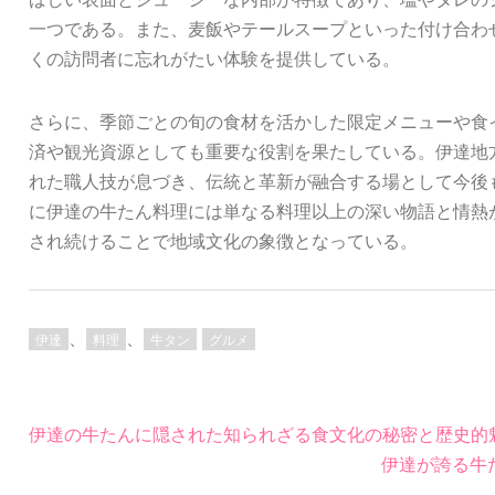
一つである。また、麦飯やテールスープといった付け合わ
くの訪問者に忘れがたい体験を提供している。
さらに、季節ごとの旬の食材を活かした限定メニューや食
済や観光資源としても重要な役割を果たしている。伊達地
れた職人技が息づき、伝統と革新が融合する場として今後
に伊達の牛たん料理には単なる料理以上の深い物語と情熱
され続けることで地域文化の象徴となっている。
、
、
伊達
料理
牛タン
グルメ
投
伊達の牛たんに隠された知られざる食文化の秘密と歴史的
稿
伊達が誇る牛
ナ