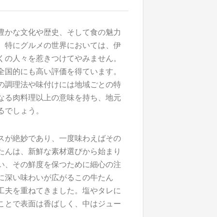
豊かな文化や歴史、そして食の魅力
。
特にグルメの世界においては、伊
くの人々を惹きつけてやみません。
全国的にも高い評価を得ています。
の調理法や味付けには地域ごとの特
なる肉料理以上の意味を持ち、地元
るでしょう。
スが絶妙であり、一度味わえばその
たんは、新鮮な素材選びから始まり
い、その鮮度を保つために細心の注
に深い味わいが広がるこの牛たん
工夫を重ねてきました。塩やタレに
ことで表面は香ばしく、中はジュー