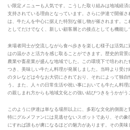
い限定メニューも人気です。こうした取り組みは地域経済
支持されている理由となっています。さらに伊達で開催さ
は、牛たんを中心に据えた特別な催し物が催されます。こ
としてだけでなく、新しい顧客層との接点としても機能し
来場者同士が交流しながら食べ歩きを楽しむ様子は活気に
はの温かさと活力を感じ取ることができます。歴史的背景
農業や畜産業が盛んな地域でした。この環境下で培われた
つき、美味しい牛たん料理が発展しました。当時より受け
のタレなどは今なお大切にされており、それによって独自
う。また、人々の日常生活や祝い事においても牛たん料理
の親しまれ方からも地域文化との強い結びつきをうかがう
このように伊達は単なる場所以上に、多彩な文化的側面と
特にグルメファンには見逃せないスポットであり、その象
にすれば誰もが虜になるほどの魅力があります。その美味