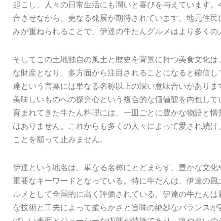
起こし、人々の日常生活にも潤いと喜びを与えています。
合させながら、更なる発展が期待されています。地元住民
みが重ねられることで、伊達の牛たんグルメはより多くの
そしてこの土地独自の風土と歴史を背景に持つ美食文化は
な財産となり、多方面から注目されることになると確信し
達という言葉には単なる名称以上の深い意味合いがありま
美味しいものへの探究心という複合的な価値観を内包して
育まれてきた牛たん料理には、一皿ごとに豊かな物語と情
はありません。これからも多くの人々によって愛され続け
ことを願って止みません。
伊達という地名は、単なる名称にとどまらず、豊かな文化
重要なキーワードとなっている。特に牛たんは、伊達の風
ルメとして全国的に高く評価されている。伊達の牛たんは
な技術と工夫によって柔らかさと旨味の絶妙なバランスが
ばしい表面とジューシーな内部が特徴であり、塩やタレの