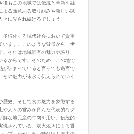
今後もこの地域では伝統と革新を融
による熱意ある取り組みや新しい試
人々に愛され続けるでしょう。
、多様化する現代社会において貴重
ています。このような背景から、伊
す。それは地域固有の魅力や誇り、
いるからです。そのため、この地で
熱が詰まっていると言っても過言で
、その魅力が末永く伝えられていく
や歴史、そして食の魅力を象徴する
土や人々の営みが育んだ代表的なグ
新鮮な地元産の牛肉を用い、伝統的
実現されている。炭火焼きによる香
シンプルながら深い味付けも魅力の