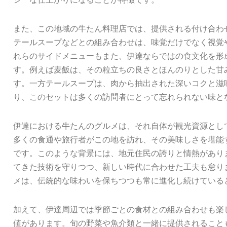
また、この地域の牛たん料理店では、提供される付け合わ
テールスープなどとの組み合わせは、味覚だけでなく視覚
れらのサイドメニューもまた、伊達ならではの食文化を形
す。例えば麦飯は、その粒立ちの良さとほんのりとした甘
す。一方テールスープは、肉から抽出された深いコクと滋
り、このセットは多くの訪問者にとって忘れられない味と
伊達における牛たんのグルメは、それ自体が観光資源とし
多くの食通や旅行者がこの地を訪れ、その美味しさを堪能
です。このような背景には、地元住民の誇りと情熱があり
てきた技術を守りつつ、新しい時代に合わせた工夫も怠り
メは、伝統的な味わいを保ちつつも常に進化し続けている
加えて、伊達周辺では季節ごとの食材との組み合わせも楽
値があります。旬の野菜や魚介類と一緒に提供されること