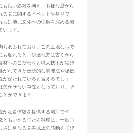
にも良い影響を与え、多様な層から
れる食に関するイベントや祭りで
れらは地元文化への理解を深める場
ています。
満ちあふれており、この土地ならで
にも触れると、伊達地方は古くから
食材へのこだわりと職人技術が結び
継がれてきた伝統的な調理法や秘伝
性が保たれていると言えるでしょ
は欠かせない存在となっており、そ
ことができます。
豊かな食体験を提供する場所です。
徴ともいえる牛たん料理は、一度口
しさは単なる食事以上の感動を呼び