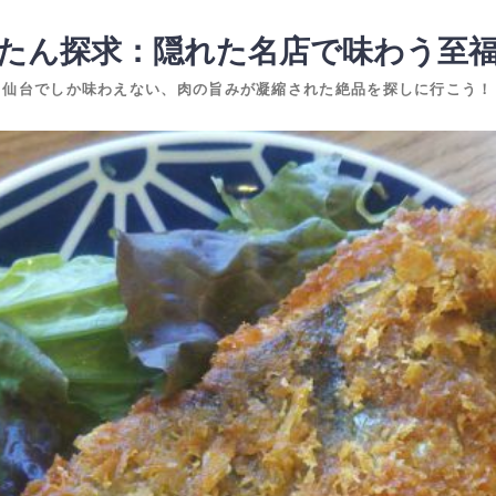
たん探求：隠れた名店で味わう至
仙台でしか味わえない、肉の旨みが凝縮された絶品を探しに行こう！