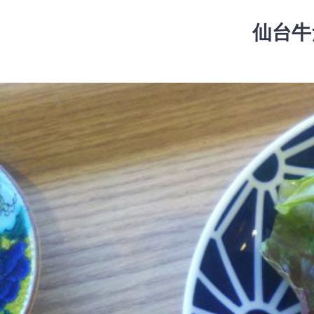
コ
ン
仙台牛
テ
ン
ツ
コ
へ
ン
ス
テ
キ
ン
ッ
ツ
プ
へ
ス
キ
ッ
プ