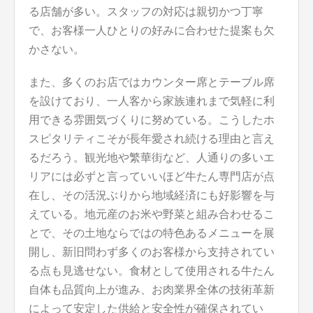
る店舗が多い。スタッフの対応は親切かつ丁寧
で、お客様一人ひとりの好みに合わせた提案も欠
かさない。
また、多くのお店ではカウンター席とテーブル席
を設けており、一人客から家族連れまで気軽に利
用できる雰囲気づくりに努めている。こうしたホ
スピタリティこそが長年愛され続ける理由と言え
るだろう。観光地や繁華街など、人通りの多いエ
リアには必ずと言っていいほど牛たん専門店が点
在し、その活況ぶりから地域経済にも好影響を与
えている。地元産のお米や野菜と組み合わせるこ
とで、その土地ならではの特色あるメニューを展
開し、新旧問わず多くのお客様から支持されてい
る点も見逃せない。食材として使用される牛たん
自体も品質向上が進み、お肉業界全体の技術革新
によって安定した供給と安全性が確保されてい