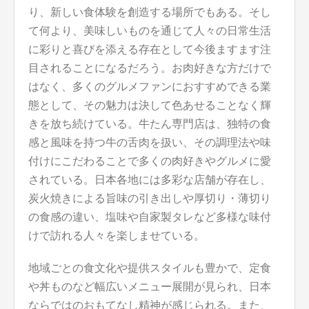
り、新しい食体験を創造する場所でもある。そし
て何より、美味しいものを通じて人々の日常生活
に彩りと喜びを添える存在として今後ますます注
目されることになるだろう。お肉好きな方だけで
はなく、多くのグルメファンにおすすめできる業
態として、その魅力は決して色あせることなく輝
きを放ち続けている。牛たん専門店は、独特の食
感と風味を持つ牛の舌肉を扱い、その調理法や味
付けにこだわることで多くの肉好きやグルメに愛
されている。日本各地には多彩な店舗が存在し、
炭火焼きによる旨味の引き出しや厚切り・薄切り
の食感の違い、塩味や自家製タレなど多様な味付
けで訪れる人々を楽しませている。
地域ごとの食文化や提供スタイルも豊かで、定食
や丼ものなど幅広いメニュー展開が見られ、日本
ならではのおもてなし精神が感じられる。また、