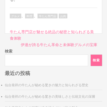
、
、
グルメ
料理
牛たん専門店
お肉
投
牛たん専門店が魅せる絶品の秘密と知られざる美
稿
食体験
ナ
伊達が誇る牛たん革命と未体験グルメの宝庫
ビ
検索
ゲ
検索
ー
シ
ョ
最近の投稿
ン
仙台発祥の牛たんが秘める驚きの魅力と知られざる歴史
仙台発祥の牛たんが秘める驚きの美味しさと伝統文化の深層