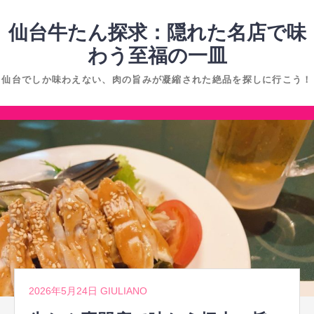
コ
ン
仙台牛たん探求：隠れた名店で味
テ
わう至福の一皿
ン
仙台でしか味わえない、肉の旨みが凝縮された絶品を探しに行こう！
ツ
へ
コ
ス
ン
キ
テ
ッ
ン
プ
ツ
へ
ス
キ
ッ
2026年5月24日
GIULIANO
プ