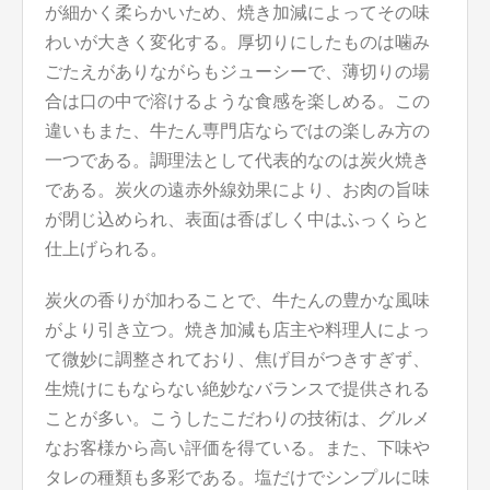
が細かく柔らかいため、焼き加減によってその味
わいが大きく変化する。厚切りにしたものは噛み
ごたえがありながらもジューシーで、薄切りの場
合は口の中で溶けるような食感を楽しめる。この
違いもまた、牛たん専門店ならではの楽しみ方の
一つである。調理法として代表的なのは炭火焼き
である。炭火の遠赤外線効果により、お肉の旨味
が閉じ込められ、表面は香ばしく中はふっくらと
仕上げられる。
炭火の香りが加わることで、牛たんの豊かな風味
がより引き立つ。焼き加減も店主や料理人によっ
て微妙に調整されており、焦げ目がつきすぎず、
生焼けにもならない絶妙なバランスで提供される
ことが多い。こうしたこだわりの技術は、グルメ
なお客様から高い評価を得ている。また、下味や
タレの種類も多彩である。塩だけでシンプルに味