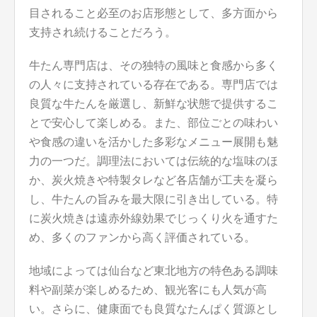
目されること必至のお店形態として、多方面から
支持され続けることだろう。
牛たん専門店は、その独特の風味と食感から多く
の人々に支持されている存在である。専門店では
良質な牛たんを厳選し、新鮮な状態で提供するこ
とで安心して楽しめる。また、部位ごとの味わい
や食感の違いを活かした多彩なメニュー展開も魅
力の一つだ。調理法においては伝統的な塩味のほ
か、炭火焼きや特製タレなど各店舗が工夫を凝ら
し、牛たんの旨みを最大限に引き出している。特
に炭火焼きは遠赤外線効果でじっくり火を通すた
め、多くのファンから高く評価されている。
地域によっては仙台など東北地方の特色ある調味
料や副菜が楽しめるため、観光客にも人気が高
い。さらに、健康面でも良質なたんぱく質源とし