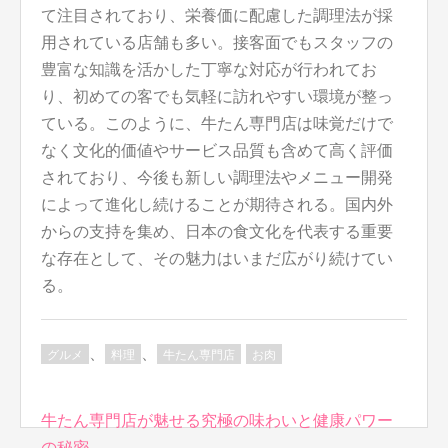
て注目されており、栄養価に配慮した調理法が採
用されている店舗も多い。接客面でもスタッフの
豊富な知識を活かした丁寧な対応が行われてお
り、初めての客でも気軽に訪れやすい環境が整っ
ている。このように、牛たん専門店は味覚だけで
なく文化的価値やサービス品質も含めて高く評価
されており、今後も新しい調理法やメニュー開発
によって進化し続けることが期待される。国内外
からの支持を集め、日本の食文化を代表する重要
な存在として、その魅力はいまだ広がり続けてい
る。
、
、
グルメ
料理
牛たん専門店
お肉
投
牛たん専門店が魅せる究極の味わいと健康パワー
稿
の秘密