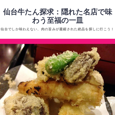
コ
ン
仙台牛たん探求：隠れた名店で味
テ
わう至福の一皿
ン
仙台でしか味わえない、肉の旨みが凝縮された絶品を探しに行こう！
ツ
へ
コ
ス
ン
キ
テ
ッ
ン
プ
ツ
へ
ス
キ
ッ
プ