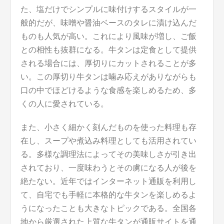
た、塩だけでシンプルに味付けするスタイルが一
般的だが、味噌や醤油ベースのタレに漬け込んだ
ものも人気が高い。これにより風味が増し、ご飯
との相性も抜群になる。牛タンは定食として提供
される場合には、厚切りにカットされることが多
い。この厚切り牛タンは噛み応えがありながらも
口の中でほどけるような食感を楽しめるため、多
くの人に愛されている。
また、小さく細かく刻んだものを使った料理も存
在し、スープや煮込み料理としても活用されてい
る。多様な調理法によってその美味しさが引き出
されており、一度味わうとその虜になる人が後を
絶たない。近年ではインターネット通販を利用し
て、自宅でも手軽に本格的な牛タンを楽しめるよ
うになったことも大きなトピックである。全国各
地から厳選された上質な牛タンが通販サイトを通