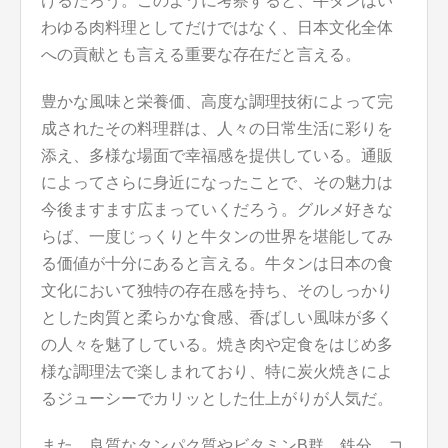
けるだろう。このように考察すると、牛タンはい
わゆる肉料理としてだけではなく、日本文化全体
への貢献とも言える重要な存在だと言える。
豊かな風味と栄養価、高度な調理技術によって完
成されたその料理群は、人々の日常生活に彩りを
添え、多様な場面で幸福感を提供している。通販
によってさらに身近になったことで、その魅力は
今後ますます広まっていくだろう。グルメ好きな
らば、一度じっくりと牛タンの世界を堪能してみ
る価値が十分にあると言える。牛タンは日本の食
文化において独特の存在感を持ち、そのしっかり
とした肉質と柔らかな食感、香ばしい風味が多く
の人々を魅了している。焼き肉や定食をはじめ多
様な調理法で楽しまれており、特に炭火焼きによ
るジューシーでカリッとした仕上がりが人気だ。
また、良質なタンパク質やビタミンB群、鉄分、コ