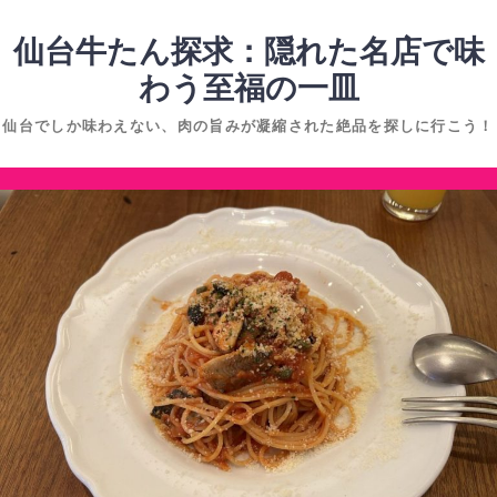
コ
ン
仙台牛たん探求：隠れた名店で味
テ
わう至福の一皿
ン
仙台でしか味わえない、肉の旨みが凝縮された絶品を探しに行こう！
ツ
へ
コ
ス
ン
キ
テ
ッ
ン
プ
ツ
へ
ス
キ
ッ
プ