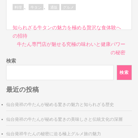
、
、
料理
牛タン
通販
グルメ
投
知られざる牛タンの魅力を極める贅沢な食体験へ
稿
の招待
ナ
牛たん専門店が魅せる究極の味わいと健康パワー
ビ
の秘密
ゲ
検索
ー
シ
検索
ョ
ン
最近の投稿
仙台発祥の牛たんが秘める驚きの魅力と知られざる歴史
仙台発祥の牛たんが秘める驚きの美味しさと伝統文化の深層
仙台発祥牛たんの秘密に迫る極上グルメ旅の魅力