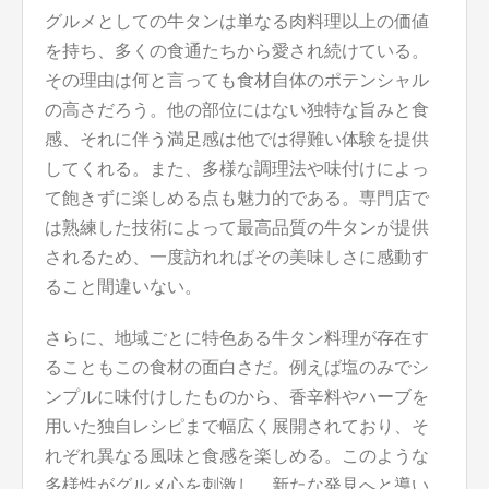
グルメとしての牛タンは単なる肉料理以上の価値
を持ち、多くの食通たちから愛され続けている。
その理由は何と言っても食材自体のポテンシャル
の高さだろう。他の部位にはない独特な旨みと食
感、それに伴う満足感は他では得難い体験を提供
してくれる。また、多様な調理法や味付けによっ
て飽きずに楽しめる点も魅力的である。専門店で
は熟練した技術によって最高品質の牛タンが提供
されるため、一度訪れればその美味しさに感動す
ること間違いない。
さらに、地域ごとに特色ある牛タン料理が存在す
ることもこの食材の面白さだ。例えば塩のみでシ
ンプルに味付けしたものから、香辛料やハーブを
用いた独自レシピまで幅広く展開されており、そ
れぞれ異なる風味と食感を楽しめる。このような
多様性がグルメ心を刺激し、新たな発見へと導い