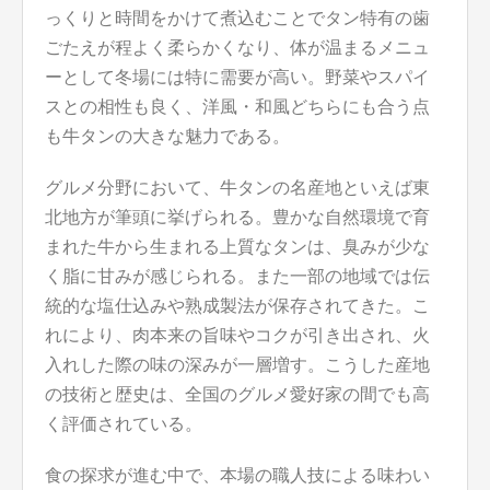
っくりと時間をかけて煮込むことでタン特有の歯
ごたえが程よく柔らかくなり、体が温まるメニュ
ーとして冬場には特に需要が高い。野菜やスパイ
スとの相性も良く、洋風・和風どちらにも合う点
も牛タンの大きな魅力である。
グルメ分野において、牛タンの名産地といえば東
北地方が筆頭に挙げられる。豊かな自然環境で育
まれた牛から生まれる上質なタンは、臭みが少な
く脂に甘みが感じられる。また一部の地域では伝
統的な塩仕込みや熟成製法が保存されてきた。こ
れにより、肉本来の旨味やコクが引き出され、火
入れした際の味の深みが一層増す。こうした産地
の技術と歴史は、全国のグルメ愛好家の間でも高
く評価されている。
食の探求が進む中で、本場の職人技による味わい