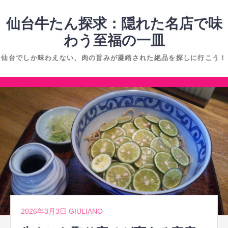
コ
ン
仙台牛たん探求：隠れた名店で味
テ
わう至福の一皿
ン
仙台でしか味わえない、肉の旨みが凝縮された絶品を探しに行こう！
ツ
へ
コ
ス
ン
キ
テ
ッ
ン
プ
ツ
へ
ス
キ
ッ
2026年3月3日
GIULIANO
プ