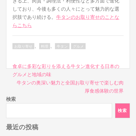
きる上、肉質・調理法・利便性など多方面で進化
しており、今後も多くの人々にとって魅力的な選
択肢であり続ける。
牛タンのお取り寄せのことな
らこちら
、
、
お取り寄せ
料理
牛タン
グルメ
投
食卓に多彩な彩りを添える牛タン進化する日本の
稿
グルメと地域の味
ナ
牛タンの奥深い魅力と全国お取り寄せで楽しむ肉
ビ
厚食感体験の世界
ゲ
検索
ー
シ
検索
ョ
ン
最近の投稿