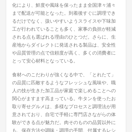
化により、鮮度や風味を保ったまま全国津々浦々
まで配送が可能となった。到着後すぐに調理でき
るだけでなく、扱いやすいようスライスや下味加
工が行われていることも多く、家事の負担が軽減
される点も選ばれる理由のひとつだ。さらに、生
産地からダイレクトに発送される製品は、安全性
や品質管理の点で信頼度が高く、多くの消費者に
とって安心材料となっている。
食材へのこだわりが強くなる中で、「とれたて」
の品質に匹敵するようなフレッシュな風味や、職
人の技が生きた加工品が家庭で楽しめることへの
関心がますます高まっている。牛タンを使ったお
取り寄せグルメは、多様なプロセスと調理法が用
意されており、自宅で手軽に専門店さながらの体
験ができる点が魅力だ。肉そのものの品質以外に
も、保存方法や調味・調理の手間、付属するレシ