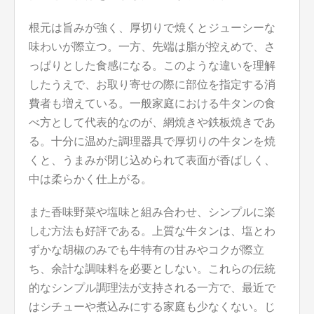
根元は旨みが強く、厚切りで焼くとジューシーな
味わいが際立つ。一方、先端は脂が控えめで、さ
っぱりとした食感になる。このような違いを理解
したうえで、お取り寄せの際に部位を指定する消
費者も増えている。一般家庭における牛タンの食
べ方として代表的なのが、網焼きや鉄板焼きであ
る。十分に温めた調理器具で厚切りの牛タンを焼
くと、うまみが閉じ込められて表面が香ばしく、
中は柔らかく仕上がる。
また香味野菜や塩味と組み合わせ、シンプルに楽
しむ方法も好評である。上質な牛タンは、塩とわ
ずかな胡椒のみでも牛特有の甘みやコクが際立
ち、余計な調味料を必要としない。これらの伝統
的なシンプル調理法が支持される一方で、最近で
はシチューや煮込みにする家庭も少なくない。じ